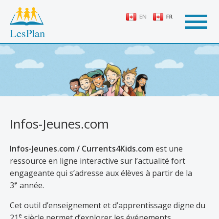
Aller
au
EN
FR
contenu
LesPlan
principal
Infos-Jeunes.com
Infos-Jeunes.com / Currents4Kids.com
est une
ressource en ligne interactive sur l’actualité fort
engageante qui s’adresse aux élèves à partir de la
e
3
année.
Cet outil d’enseignement et d’apprentissage digne du
e
21
siècle permet d’explorer les événements